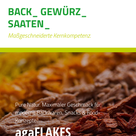
BACK_ GEWÜRZ_
SAATEN_
Maßgeschneiderte Kernkompetenz.
Pure Natur. Maximaler Geschmack für
moderne Backwaren, Snacks & Food-
Konzepte.
agaFLAKES