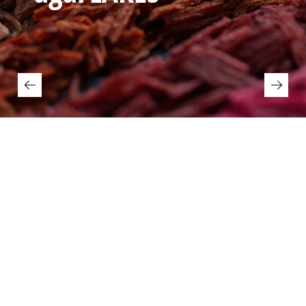
Next
Unsere Kernkompetenz
SAATEN IN PREMIUM
QUALITÄT_
Als wir vor über 30 Jahren agaSAAT® für Back-,
Gewürz- und Keimsaaten gegründet haben,